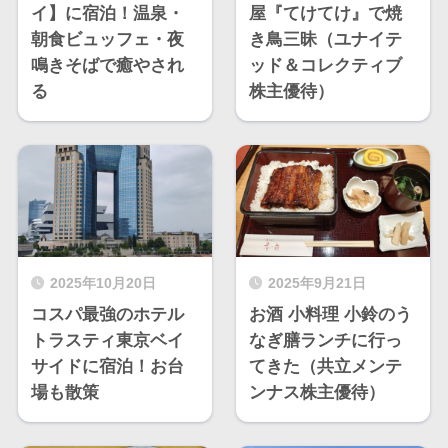
イ】に宿泊！温泉・
屋『てけてけ』で焼
朝食ビュッフェ・夜
き鳥三昧（ユナイテ
鳴きそばで癒やされ
ッド＆コレクティブ
る
株主優待）
2025年10月20日
2025年9月21日
コスパ最強のホテル
お酒 小料理 小鈴のう
トラスティ東京ベイ
なぎ膳ランチに行っ
サイドに宿泊！お台
てきた（共立メンテ
場も散策
ンナス株主優待）