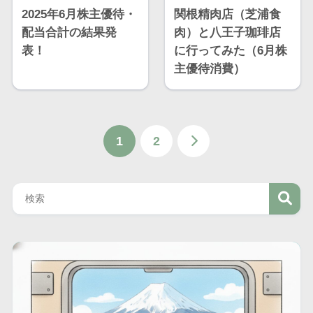
2025年6月株主優待・
関根精肉店（芝浦食
配当合計の結果発
肉）と八王子珈琲店
表！
に行ってみた（6月株
主優待消費）
1
2