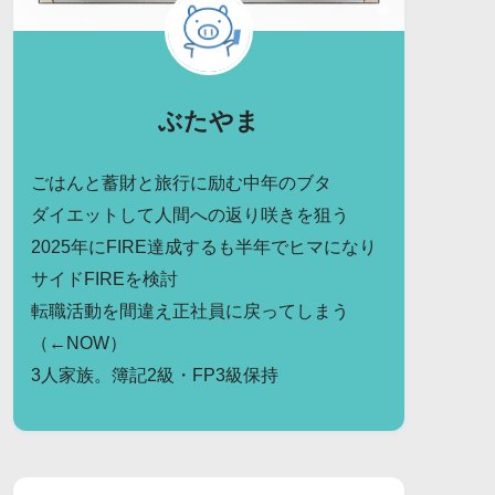
ぶたやま
ごはんと蓄財と旅行に励む中年のブタ
ダイエットして人間への返り咲きを狙う
2025年にFIRE達成するも半年でヒマになり
サイドFIREを検討
転職活動を間違え正社員に戻ってしまう
（←NOW）
3人家族。簿記2級・FP3級保持