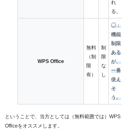
れ
る。
◯：
機能
制限
無料
制
ある
（制
限
WPS Office
が、
限
な
一番
有）
し
使え
そ
う。
ということで、当方としては（無料範囲では）WPS
Officeをオススメします。