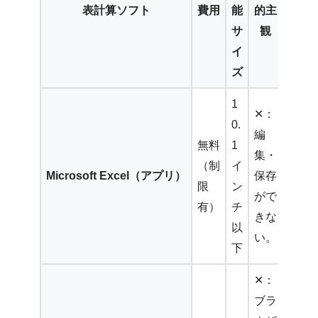
表計算ソフト
費用
能
的主
サ
観
イ
ズ
1
✕：
0.
編
無料
1
集・
（制
イ
Microsoft Excel（アプリ）
保存
限
ン
がで
有）
チ
きな
以
い。
下
✕：
ブラ