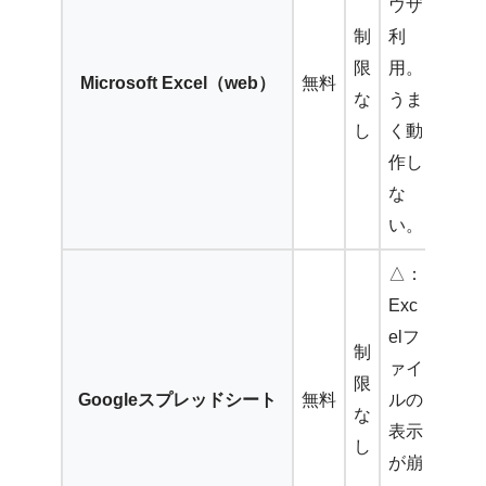
ウザ
制
利
限
用。
Microsoft Excel（web）
無料
な
うま
し
く動
作し
な
い。
△：
Exc
elフ
制
ァイ
限
Googleスプレッドシート
無料
ルの
な
表示
し
が崩