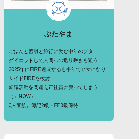
ぶたやま
ごはんと蓄財と旅行に励む中年のブタ
ダイエットして人間への返り咲きを狙う
2025年にFIRE達成するも半年でヒマになり
サイドFIREを検討
転職活動を間違え正社員に戻ってしまう
（←NOW）
3人家族。簿記2級・FP3級保持