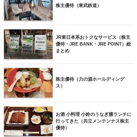
株主優待（東武鉄道）
JR東日本系おトクなサービス（株主
優待・JRE BANK・JRE POINT）総
まとめ
株主優待（力の源ホールディング
ス）
お酒 小料理 小鈴のうなぎ膳ランチに
行ってきた（共立メンテンナス株主
優待）