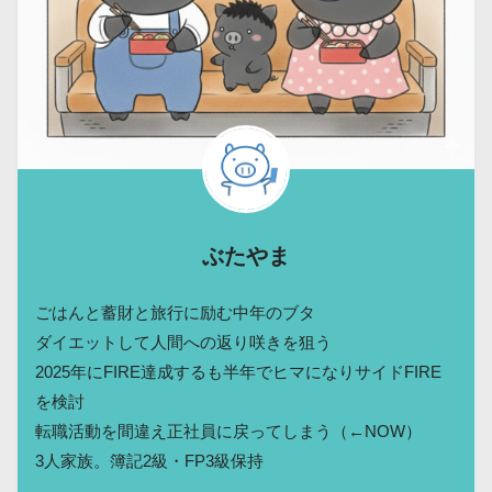
ぶたやま
ごはんと蓄財と旅行に励む中年のブタ
ダイエットして人間への返り咲きを狙う
2025年にFIRE達成するも半年でヒマになりサイドFIRE
を検討
転職活動を間違え正社員に戻ってしまう（←NOW）
3人家族。簿記2級・FP3級保持