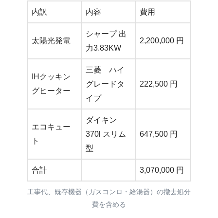
内訳
内容
費用
シャープ 出
太陽光発電
2,200,000 円
力3.83KW
三菱 ハイ
IHクッキン
グレードタ
222,500 円
グヒーター
イプ
ダイキン
エコキュー
370l スリム
647,500 円
ト
型
合計
3,070,000 円
工事代、既存機器（ガスコンロ・給湯器）の撤去処分
費を含める