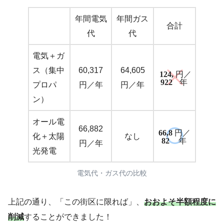
年間電気
年間ガス
合計
代
代
電気＋ガ
ス（集中
60,317
64,605
124,
円／
922
年
プロパ
円／年
円／年
ン）
オール電
66,882
66,8
円／
化＋太陽
なし
82
年
円／年
光発電
電気代・ガス代の比較
上記の通り、「この街区に限れば」、
おおよそ半額程度に
削減
することができました！