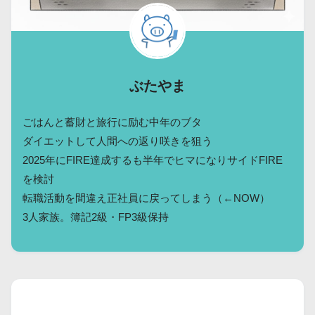
ぶたやま
ごはんと蓄財と旅行に励む中年のブタ
ダイエットして人間への返り咲きを狙う
2025年にFIRE達成するも半年でヒマになりサイドFIRE
を検討
転職活動を間違え正社員に戻ってしまう（←NOW）
3人家族。簿記2級・FP3級保持