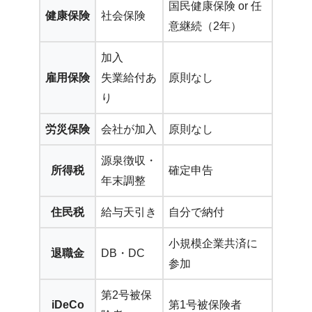
国民健康保険 or 任
健康保険
社会保険
意継続（2年）
加入
雇用保険
失業給付あ
原則なし
り
労災保険
会社が加入
原則なし
源泉徴収・
所得税
確定申告
年末調整
住民税
給与天引き
自分で納付
小規模企業共済に
退職金
DB・DC
参加
第2号被保
iDeCo
第1号被保険者