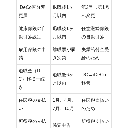
iDeCo区分変
退職後1ヶ
第2号→第1号
更届
月以内
へ変更
健康保険の自
退職後1ヶ
任意継続保険
動引落設定
月以内
の自動引落
雇用保険の申
離職票が届
失業給付金受
請
き次第
給のため
退職金（D
退職後6ヶ
DC→iDeCo
C）移換手続
月以内
移管
き
住民税の支払
1月、4月、
住民税支払い
い
7月、10月
のため
所得税の支払
所得税支払い
確定申告