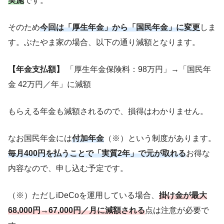
実施
です。
そのため
今回は「厚生年金」から「国民年金」に変更
しま
す。ぶたやま家の場合、以下の通り減額となります。
【年金支払額】
「厚生年金保険料：98万円」→「国民年
金 42万円／年」に減額
もらえる年金も減額されるので、損得はわかりません。
なお国民年金には
付加年金
（※）という制度があります。
毎月400円を払うことで「実質2年」で元が取れる
お得な
内容なので、申し込む予定です。
（※）ただしiDeCoを運用している場合、
掛け金が最大
68,000円→67,000円／月に減額される
点は注意が必要で