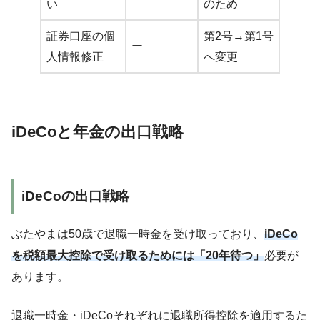
い
のため
証券口座の個
第2号→第1号
ー
人情報修正
へ変更
iDeCoと年金の出口戦略
iDeCoの出口戦略
ぶたやまは50歳で退職一時金を受け取っており、
iDeCo
を税額最大控除で受け取るためには「2
0年待つ」
必要が
あります。
退職一時金・iDeCoそれぞれに退職所得控除を適用するた