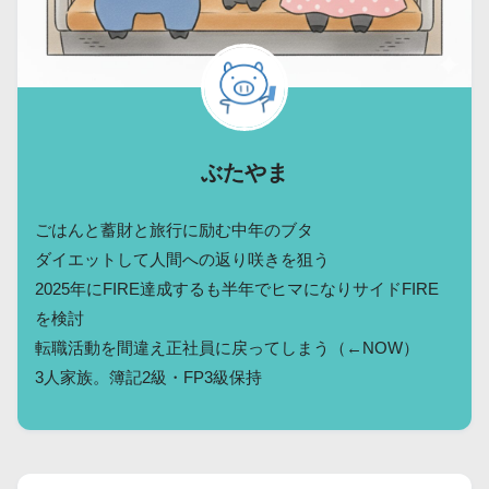
ぶたやま
ごはんと蓄財と旅行に励む中年のブタ
ダイエットして人間への返り咲きを狙う
2025年にFIRE達成するも半年でヒマになりサイドFIRE
を検討
転職活動を間違え正社員に戻ってしまう（←NOW）
3人家族。簿記2級・FP3級保持