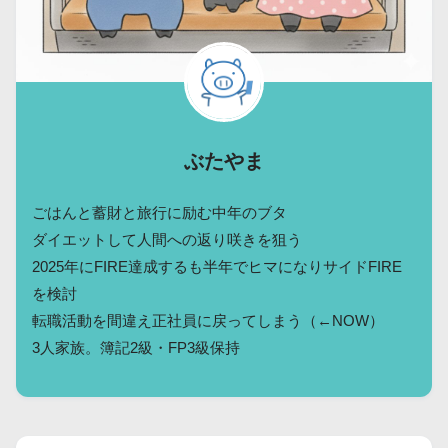
ぶたやま
ごはんと蓄財と旅行に励む中年のブタ
ダイエットして人間への返り咲きを狙う
2025年にFIRE達成するも半年でヒマになりサイドFIRE
を検討
転職活動を間違え正社員に戻ってしまう（←NOW）
3人家族。簿記2級・FP3級保持