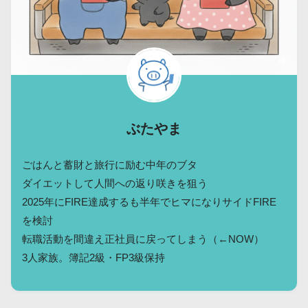
ぶたやま
ごはんと蓄財と旅行に励む中年のブタ
ダイエットして人間への返り咲きを狙う
2025年にFIRE達成するも半年でヒマになりサイドFIRE
を検討
転職活動を間違え正社員に戻ってしまう（←NOW）
3人家族。簿記2級・FP3級保持