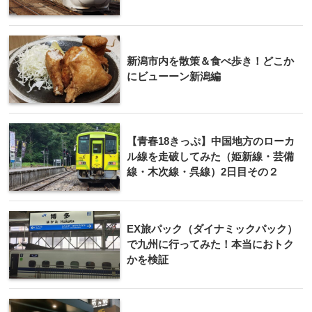
新潟市内を散策＆食べ歩き！どこか
にビューーン新潟編
【青春18きっぷ】中国地方のローカ
ル線を走破してみた（姫新線・芸備
線・木次線・呉線）2日目その２
EX旅パック（ダイナミックパック）
で九州に行ってみた！本当におトク
かを検証