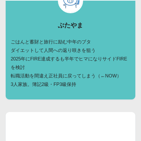
ぶたやま
ごはんと蓄財と旅行に励む中年のブタ
ダイエットして人間への返り咲きを狙う
2025年にFIRE達成するも半年でヒマになりサイドFIRE
を検討
転職活動を間違え正社員に戻ってしまう（←NOW）
3人家族。簿記2級・FP3級保持