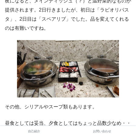
夜になると、メインディッシュ（？）と温野菜的なものが
提供されます。2日行きましたが、初日は「ラビオリパス
タ」、2日目は「スペアリブ」でした。品を変えてくれる
のは有難いですね。
その他、シリアルやスープ類もあります。
昼食としては妥当、夕食としてはちょっと品数少なめ・・
自己紹介
お問い合わせ
というところでしょうか。