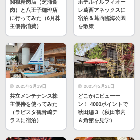
関根精肉店（芝浦食
ホテルイルフィオー
肉）と八王子珈琲店
レ葛西アネックスに
に行ってみた（6月株
宿泊＆葛西臨海公園
主優待消費）
を散策
2025年3月19日
2025年2月21日
共立メンテナンス株
どこかにビューー
主優待を使ってみた
ン！ 4000ポイントで
（ラビスタ観音崎テ
秋田編３（秋田市内
ラスに宿泊）
＆角館を見学）