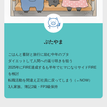
ぶたやま
ごはんと蓄財と旅行に励む中年のブタ
ダイエットして人間への返り咲きを狙う
2025年にFIRE達成するも半年でヒマになりサイドFIRE
を検討
転職活動を間違え正社員に戻ってしまう（←NOW）
3人家族。簿記2級・FP3級保持