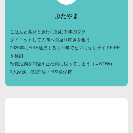
ぶたやま
ごはんと蓄財と旅行に励む中年のブタ
ダイエットして人間への返り咲きを狙う
2025年にFIRE達成するも半年でヒマになりサイドFIRE
を検討
転職活動を間違え正社員に戻ってしまう（←NOW）
3人家族。簿記2級・FP3級保持